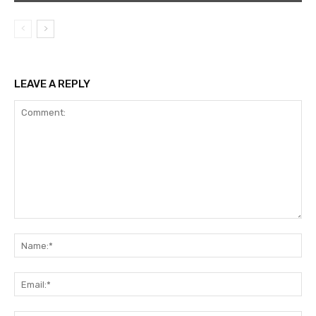
LEAVE A REPLY
Comment:
Na
Ema