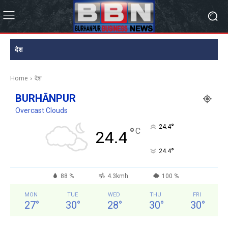
देश
Home
देश
BURHĀNPUR
Overcast Clouds
°
24.4
°
C
24.4
°
24.4
88 %
4.3kmh
100 %
MON
TUE
WED
THU
FRI
27
°
30
°
28
°
30
°
30
°