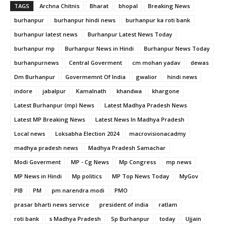
TAGS
Archna Chitnis
Bharat
bhopal
Breaking News
burhanpur
burhanpur hindi news
burhanpur ka roti bank
burhanpur latest news
Burhanpur Latest News Today
burhanpur mp
Burhanpur News in Hindi
Burhanpur News Today
burhanpurnews
Central Goverment
cm mohan yadav
dewas
Dm Burhanpur
Govermemnt Of India
gwalior
hindi news
indore
jabalpur
Kamalnath
khandwa
khargone
Latest Burhanpur (mp) News
Latest Madhya Pradesh News
Latest MP Breaking News
Latest News In Madhya Pradesh
Local news
Loksabha Election 2024
macrovisionacadmy
madhya pradesh news
Madhya Pradesh Samachar
Modi Goverment
MP - Cg News
Mp Congress
mp news
MP News in Hindi
Mp politics
MP Top News Today
MyGov
PIB
PM
pm narendra modi
PMO
prasar bharti news service
president of india
ratlam
roti bank
s Madhya Pradesh
Sp Burhanpur
today
Ujjain