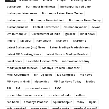
burhanpur
burhanpur hindi news
burhanpur ka roti bank
burhanpur latest news
Burhanpur Latest News Today
burhanpur mp
Burhanpur News in Hindi
Burhanpur News Today
burhanpurnews
Central Goverment
cm mohan yadav
dewas
Dm Burhanpur
Govermemnt Of India
gwalior
hindi news
indore
jabalpur
Kamalnath
khandwa
khargone
Latest Burhanpur (mp) News
Latest Madhya Pradesh News
Latest MP Breaking News
Latest News In Madhya Pradesh
Local news
Loksabha Election 2024
macrovisionacadmy
madhya pradesh news
Madhya Pradesh Samachar
Modi Goverment
MP - Cg News
Mp Congress
mp news
MP News in Hindi
Mp politics
MP Top News Today
MyGov
PIB
PM
pm narendra modi
PMO
prasar bharti news service
president of india
ratlam
roti bank
s Madhya Pradesh
Sp Burhanpur
today
Ujjain
आनंद प्रकाश चौकसे
बुरहानपुर समाचार
मध्यप्रदेश कांग्रेस
मध्यप्रदेश की ताजा खबरें