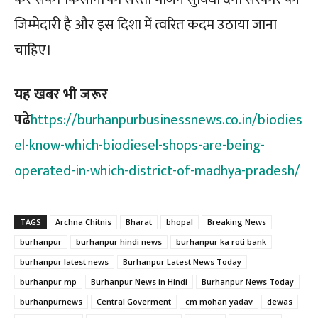
जिम्मेदारी है और इस दिशा में त्वरित कदम उठाया जाना
चाहिए।
यह खबर भी जरूर
पढे
https://burhanpurbusinessnews.co.in/biodies
el-know-which-biodiesel-shops-are-being-
operated-in-which-district-of-madhya-pradesh/
TAGS
Archna Chitnis
Bharat
bhopal
Breaking News
burhanpur
burhanpur hindi news
burhanpur ka roti bank
burhanpur latest news
Burhanpur Latest News Today
burhanpur mp
Burhanpur News in Hindi
Burhanpur News Today
burhanpurnews
Central Goverment
cm mohan yadav
dewas