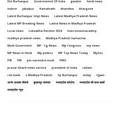
Dm Burhanpur
Govermemnt Of India
gwalior
hindi news
indore
jabalpur
Kamalnath
khandwa
khargone
Latest Burhanpur (mp) News
Latest Madhya Pradesh News
Latest MP Breaking News
Latest News In Madhya Pradesh
Local news
Loksabha Election 2024
macrovisionacadmy
madhya pradesh news
Madhya Pradesh Samachar
Modi Goverment
MP - Cg News
Mp Congress
mp news
MP News in Hindi
Mp politics
MP Top News Today
MyGov
PIB
PM
pm narendra modi
PMO
prasar bharti news service
president of india
ratlam
roti bank
s Madhya Pradesh
Sp Burhanpur
today
Ujjain
आनंद प्रकाश चौकसे
बुरहानपुर समाचार
मध्यप्रदेश कांग्रेस
मध्यप्रदेश की ताजा खबरें
मध्यप्रदेश न्यूज
Facebook
Twitter
Pinterest