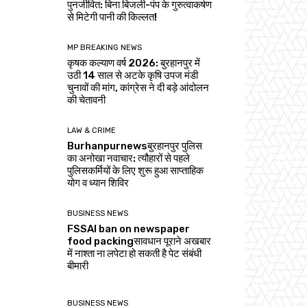
पुनर्जीवित: बिना बिजली-पंप के गुरुत्वाकर्षण
से मिटेगी पानी की किल्लत!
MP BREAKING NEWS
कृषक कल्याण वर्ष 2026: बुरहानपुर में
उठी 14 साल से अटके कृषि उपज मंडी
चुनावों की मांग, कांग्रेस ने दी बड़े आंदोलन
की चेतावनी
LAW & CRIME
Burhanpurnewsबुरहानपुर पुलिस
का अनोखा नवाचार: त्यौहारों से पहले
पुलिसकर्मियों के लिए शुरू हुआ साप्ताहिक
योग व ध्यान शिविर
BUSINESS NEWS
FSSAI ban on newspaper
food packingसावधान पूराने अखबार
में नाश्ता ना लपेटा हो सकती है पेट संबंधी
बीमारी
BUSINESS NEWS