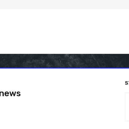
S
 news