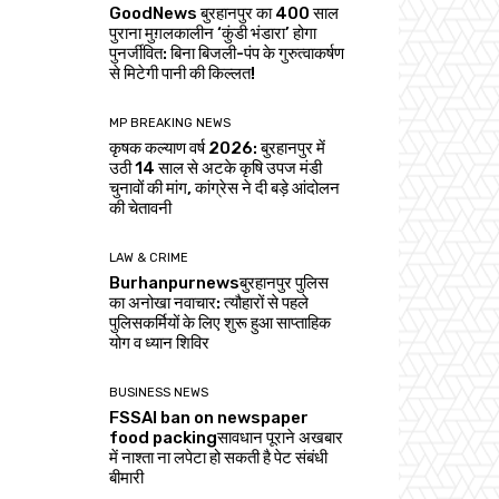
GoodNews बुरहानपुर का 400 साल
पुराना मुग़लकालीन ‘कुंडी भंडारा’ होगा
पुनर्जीवित: बिना बिजली-पंप के गुरुत्वाकर्षण
से मिटेगी पानी की किल्लत!
MP BREAKING NEWS
कृषक कल्याण वर्ष 2026: बुरहानपुर में
उठी 14 साल से अटके कृषि उपज मंडी
चुनावों की मांग, कांग्रेस ने दी बड़े आंदोलन
की चेतावनी
LAW & CRIME
Burhanpurnewsबुरहानपुर पुलिस
का अनोखा नवाचार: त्यौहारों से पहले
पुलिसकर्मियों के लिए शुरू हुआ साप्ताहिक
योग व ध्यान शिविर
BUSINESS NEWS
FSSAI ban on newspaper
food packingसावधान पूराने अखबार
में नाश्ता ना लपेटा हो सकती है पेट संबंधी
बीमारी