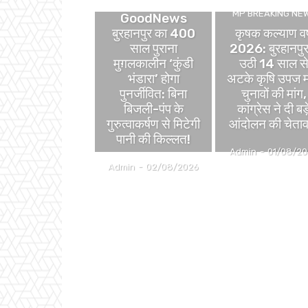
MP BREAKING NE
GoodNews
बुरहानपुर का 400
कृषक कल्याण वर्
साल पुराना
2026: बुरहानपुर 
मुग़लकालीन ‘कुंडी
उठी 14 साल स
भंडारा’ होगा
अटके कृषि उपज म
पुनर्जीवित: बिना
चुनावों की मांग,
बिजली-पंप के
कांग्रेस ने दी बड़
गुरुत्वाकर्षण से मिटेगी
आंदोलन की चेता
पानी की किल्लत!
Admin
-
01/08/2
Admin
-
02/08/2026