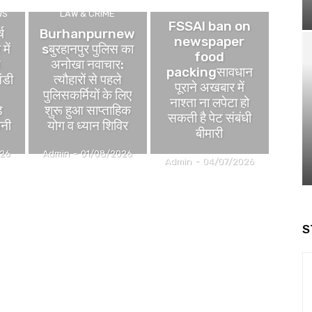
BUSINESS NEWS
WS
LAW & CRIME
FSSAI ban on
ष
Burhanpurnew
newspaper
में
sबुरहानपुर पुलिस का
food
े
अनोखा नवाचार:
packingसावधान
ंडी
त्यौहारों से पहले
पूराने अखबार में
पुलिसकर्मियों के लिए
नाश्ता ना लपेटा हो
े
शुरू हुआ साप्ताहिक
सकती है पेट संबंधी
वनी
योग व ध्यान शिविर
बीमारी
026
Admin
-
01/08/2026
Admin
-
04/07/2026
S