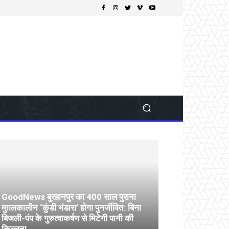
GoodNews बुरहानपुर का 400 साल पुराना
मुग़लकालीन ‘कुंडी भंडारा’ होगा पुनर्जीवित: बिना
बिजली-पंप के गुरुत्वाकर्षण से मिटेगी पानी की
किल्लत!