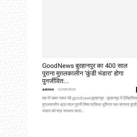
GoodNews बुरहानपुर का 400 साल
पुराना मुग़लकालीन ‘कुंडी भंडारा’ होगा
पुनर्जीवित:...
admin
-
02/08/2026
यह भी खबर जरूर पढें goodnewsबुरहानपुर - बुरहानपुर में ऐतिहासि
मुगलकालीन 400 साल पूरानी विश्व प्रसिध्द भूमिगत जल संरचना कुंडी
भंडारा को मप्र सरकार व्दारा...
MP BREAKING NEWS