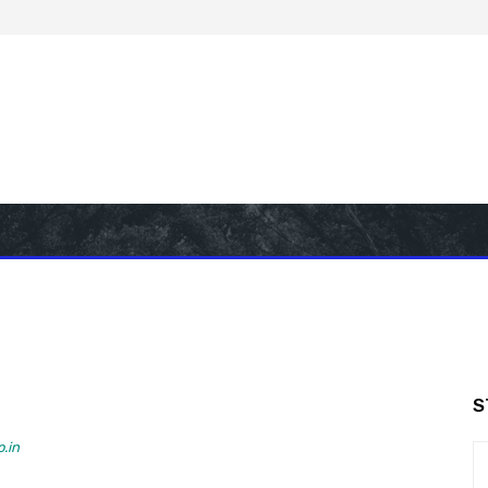
S
.in