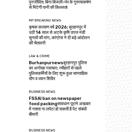
पुनर्जीवित: बिना बिजली-पंप के गुरुत्वाकर्षण
से मिटेगी पानी की किल्लत!
MP BREAKING NEWS
कृषक कल्याण वर्ष 2026: बुरहानपुर में
उठी 14 साल से अटके कृषि उपज मंडी
चुनावों की मांग, कांग्रेस ने दी बड़े आंदोलन
की चेतावनी
LAW & CRIME
Burhanpurnewsबुरहानपुर पुलिस
का अनोखा नवाचार: त्यौहारों से पहले
पुलिसकर्मियों के लिए शुरू हुआ साप्ताहिक
योग व ध्यान शिविर
BUSINESS NEWS
FSSAI ban on newspaper
food packingसावधान पूराने अखबार
में नाश्ता ना लपेटा हो सकती है पेट संबंधी
बीमारी
BUSINESS NEWS