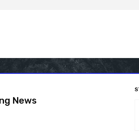
S
ing News