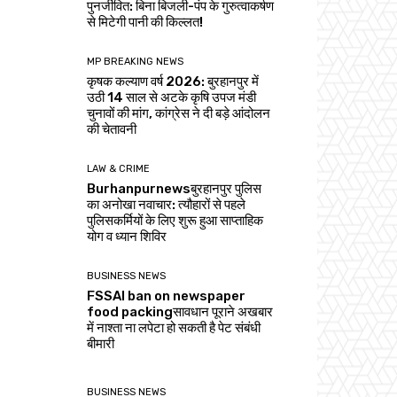
पुनर्जीवित: बिना बिजली-पंप के गुरुत्वाकर्षण
से मिटेगी पानी की किल्लत!
MP BREAKING NEWS
कृषक कल्याण वर्ष 2026: बुरहानपुर में
उठी 14 साल से अटके कृषि उपज मंडी
चुनावों की मांग, कांग्रेस ने दी बड़े आंदोलन
की चेतावनी
LAW & CRIME
Burhanpurnewsबुरहानपुर पुलिस
का अनोखा नवाचार: त्यौहारों से पहले
पुलिसकर्मियों के लिए शुरू हुआ साप्ताहिक
योग व ध्यान शिविर
BUSINESS NEWS
FSSAI ban on newspaper
food packingसावधान पूराने अखबार
में नाश्ता ना लपेटा हो सकती है पेट संबंधी
बीमारी
BUSINESS NEWS