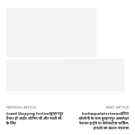
PREVIOUS ARTICLE
NEXT ARTICLE
Grand Shopping Festivelबुरहानपुर
burhanpurlatestnewsइंदिरा
तैयार हो जाईए शॉपिंग भी और मस्ती भी
कॉलोनी के पास बुरहानपुर-अंकलेश्वर
के लिए
नेशनल हाईवे पर बेरोकटोक पार्किंग:
हादसों का खतरा मंडराया