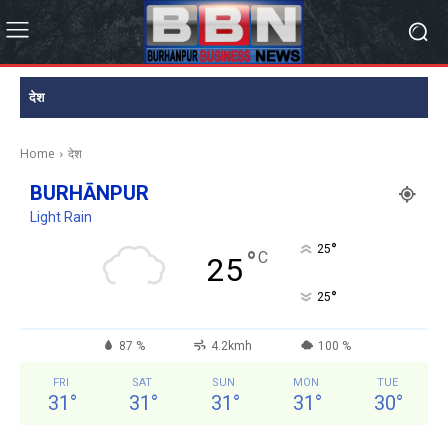
देश
Home
देश
BURHĀNPUR
Light Rain
°
25
°
C
25
°
25
87 %
4.2kmh
100 %
FRI
SAT
SUN
MON
TUE
31
°
31
°
31
°
31
°
30
°