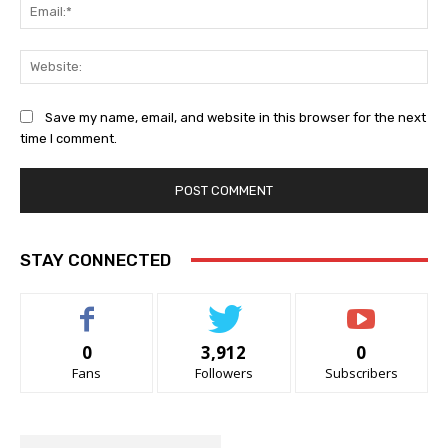
Ema
Web
Save my name, email, and website in this browser for the next
time I comment.
STAY CONNECTED
0
3,912
0
Fans
Followers
Subscribers