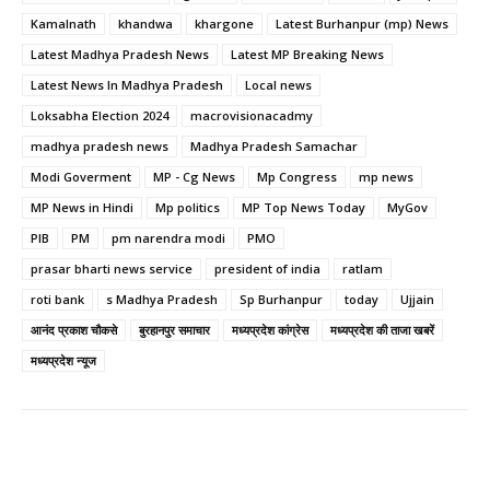
Kamalnath
khandwa
khargone
Latest Burhanpur (mp) News
Latest Madhya Pradesh News
Latest MP Breaking News
Latest News In Madhya Pradesh
Local news
Loksabha Election 2024
macrovisionacadmy
madhya pradesh news
Madhya Pradesh Samachar
Modi Goverment
MP - Cg News
Mp Congress
mp news
MP News in Hindi
Mp politics
MP Top News Today
MyGov
PIB
PM
pm narendra modi
PMO
prasar bharti news service
president of india
ratlam
roti bank
s Madhya Pradesh
Sp Burhanpur
today
Ujjain
आनंद प्रकाश चौकसे
बुरहानपुर समाचार
मध्यप्रदेश कांग्रेस
मध्यप्रदेश की ताजा खबरें
मध्यप्रदेश न्यूज
Facebook
Twitter
Pinterest