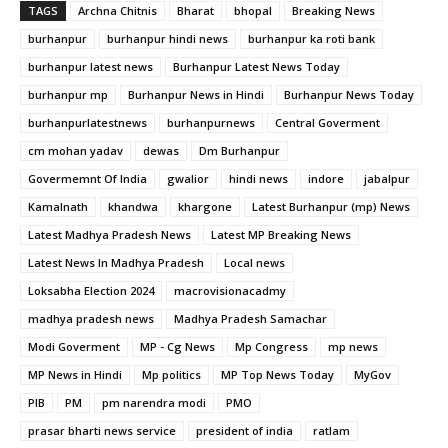
TAGS
Archna Chitnis
Bharat
bhopal
Breaking News
burhanpur
burhanpur hindi news
burhanpur ka roti bank
burhanpur latest news
Burhanpur Latest News Today
burhanpur mp
Burhanpur News in Hindi
Burhanpur News Today
burhanpurlatestnews
burhanpurnews
Central Goverment
cm mohan yadav
dewas
Dm Burhanpur
Govermemnt Of India
gwalior
hindi news
indore
jabalpur
Kamalnath
khandwa
khargone
Latest Burhanpur (mp) News
Latest Madhya Pradesh News
Latest MP Breaking News
Latest News In Madhya Pradesh
Local news
Loksabha Election 2024
macrovisionacadmy
madhya pradesh news
Madhya Pradesh Samachar
Modi Goverment
MP - Cg News
Mp Congress
mp news
MP News in Hindi
Mp politics
MP Top News Today
MyGov
PIB
PM
pm narendra modi
PMO
prasar bharti news service
president of india
ratlam