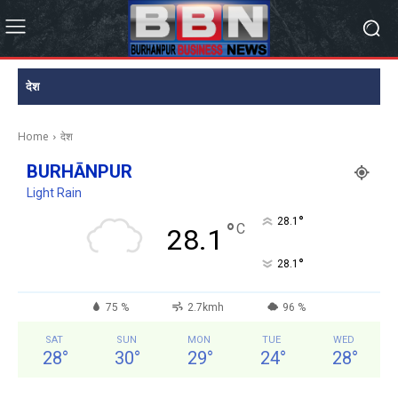
देश
Home
देश
BURHĀNPUR
Light Rain
°
28.1
°
C
28.1
°
28.1
75 %
2.7kmh
96 %
SAT
SUN
MON
TUE
WED
28
°
30
°
29
°
24
°
28
°