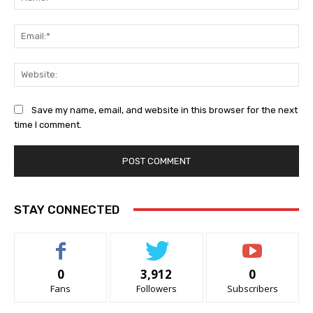
Ema
Web
Save my name, email, and website in this browser for the next
time I comment.
STAY CONNECTED
0
3,912
0
Fans
Followers
Subscribers