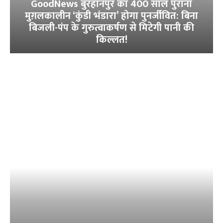
GoodNews बुरहानपुर का 400 साल पुराना
मुग़लकालीन ‘कुंडी भंडारा’ होगा पुनर्जीवित: बिना
बिजली-पंप के गुरुत्वाकर्षण से मिटेगी पानी की
किल्लत!