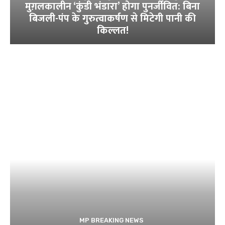
मुग़लकालीन ‘कुंडी भंडारा’ होगा पुनर्जीवित: बिना
बिजली-पंप के गुरुत्वाकर्षण से मिटेगी पानी की
किल्लत!
MP BREAKING NEWS