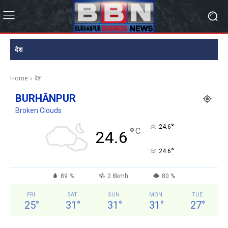
देश
Home
देश
BURHĀNPUR
Broken Clouds
°
24.6
°
C
24.6
°
24.6
89 %
2.8kmh
80 %
FRI
SAT
SUN
MON
TUE
25
°
31
°
31
°
31
°
27
°