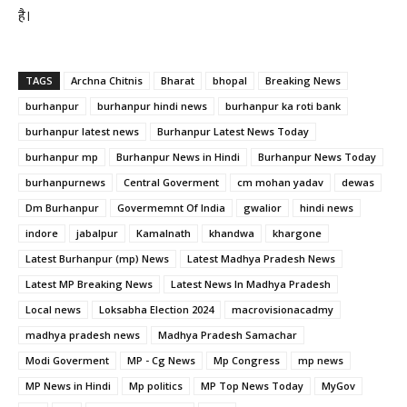
है।
TAGS
Archna Chitnis
Bharat
bhopal
Breaking News
burhanpur
burhanpur hindi news
burhanpur ka roti bank
burhanpur latest news
Burhanpur Latest News Today
burhanpur mp
Burhanpur News in Hindi
Burhanpur News Today
burhanpurnews
Central Goverment
cm mohan yadav
dewas
Dm Burhanpur
Govermemnt Of India
gwalior
hindi news
indore
jabalpur
Kamalnath
khandwa
khargone
Latest Burhanpur (mp) News
Latest Madhya Pradesh News
Latest MP Breaking News
Latest News In Madhya Pradesh
Local news
Loksabha Election 2024
macrovisionacadmy
madhya pradesh news
Madhya Pradesh Samachar
Modi Goverment
MP - Cg News
Mp Congress
mp news
MP News in Hindi
Mp politics
MP Top News Today
MyGov