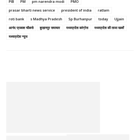
PIB
PM
pm narendra modi
PMO
prasar bharti news service
president of india
ratlam
roti bank
s Madhya Pradesh
Sp Burhanpur
today
Ujjain
आनंद प्रकाश चौकसे
बुरहानपुर समाचार
मध्यप्रदेश कांग्रेस
मध्यप्रदेश की ताजा खबरें
मध्यप्रदेश न्यूज
Facebook
Twitter
Pinterest