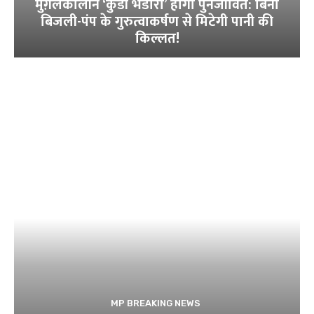
मुग़लकालीन ‘कुंडी भंडारा’ होगा पुनर्जीवित: बिना
बिजली-पंप के गुरुत्वाकर्षण से मिटेगी पानी की
किल्लत!
MP BREAKING NEWS