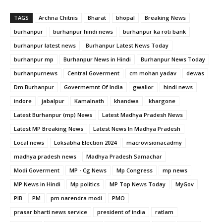
TAGS
Archna Chitnis
Bharat
bhopal
Breaking News
burhanpur
burhanpur hindi news
burhanpur ka roti bank
burhanpur latest news
Burhanpur Latest News Today
burhanpur mp
Burhanpur News in Hindi
Burhanpur News Today
burhanpurnews
Central Goverment
cm mohan yadav
dewas
Dm Burhanpur
Govermemnt Of India
gwalior
hindi news
indore
jabalpur
Kamalnath
khandwa
khargone
Latest Burhanpur (mp) News
Latest Madhya Pradesh News
Latest MP Breaking News
Latest News In Madhya Pradesh
Local news
Loksabha Election 2024
macrovisionacadmy
madhya pradesh news
Madhya Pradesh Samachar
Modi Goverment
MP - Cg News
Mp Congress
mp news
MP News in Hindi
Mp politics
MP Top News Today
MyGov
PIB
PM
pm narendra modi
PMO
prasar bharti news service
president of india
ratlam