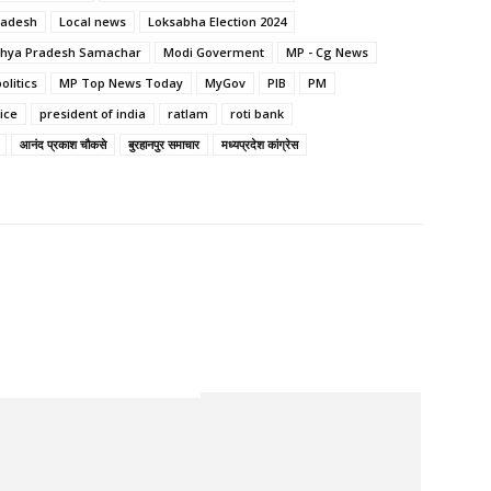
radesh
Local news
Loksabha Election 2024
hya Pradesh Samachar
Modi Goverment
MP - Cg News
olitics
MP Top News Today
MyGov
PIB
PM
ice
president of india
ratlam
roti bank
आनंद प्रकाश चौकसे
बुरहानपुर समाचार
मध्यप्रदेश कांग्रेस
Twitter
Pinterest
WhatsApp