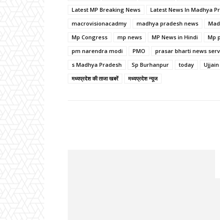
Latest MP Breaking News
Latest News In Madhya P
macrovisionacadmy
madhya pradesh news
Mad
Mp Congress
mp news
MP News in Hindi
Mp p
pm narendra modi
PMO
prasar bharti news serv
s Madhya Pradesh
Sp Burhanpur
today
Ujjain
मध्यप्रदेश की ताजा खबरें
मध्यप्रदेश न्यूज
Facebook
Share