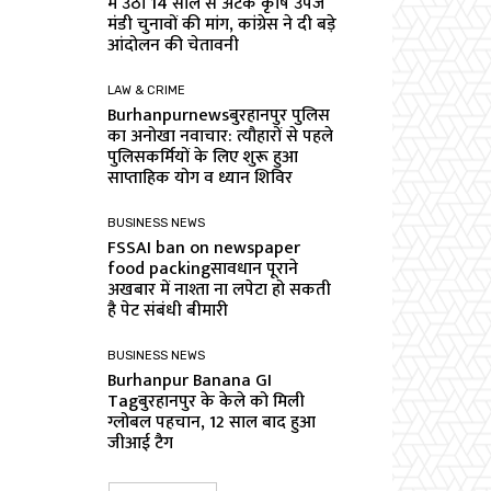
में उठी 14 साल से अटके कृषि उपज
मंडी चुनावों की मांग, कांग्रेस ने दी बड़े
आंदोलन की चेतावनी
LAW & CRIME
Burhanpurnewsबुरहानपुर पुलिस
का अनोखा नवाचार: त्यौहारों से पहले
पुलिसकर्मियों के लिए शुरू हुआ
साप्ताहिक योग व ध्यान शिविर
BUSINESS NEWS
FSSAI ban on newspaper
food packingसावधान पूराने
अखबार में नाश्ता ना लपेटा हो सकती
है पेट संबंधी बीमारी
BUSINESS NEWS
Burhanpur Banana GI
Tagबुरहानपुर के केले को मिली
ग्लोबल पहचान, 12 साल बाद हुआ
जीआई टैग