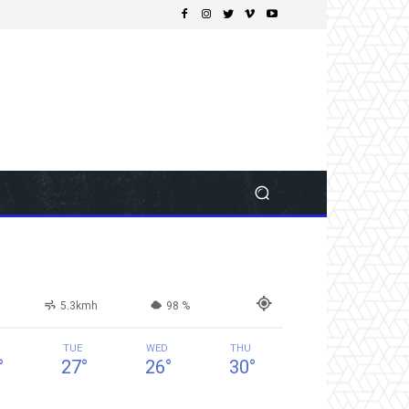
5.3kmh
98 %
N
TUE
WED
THU
°
27
°
26
°
30
°