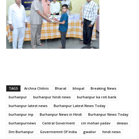
TAGS
Archna Chitnis
Bharat
bhopal
Breaking News
burhanpur
burhanpur hindi news
burhanpur ka roti bank
burhanpur latest news
Burhanpur Latest News Today
burhanpur mp
Burhanpur News in Hindi
Burhanpur News Today
burhanpurnews
Central Goverment
cm mohan yadav
dewas
Dm Burhanpur
Govermemnt Of India
gwalior
hindi news