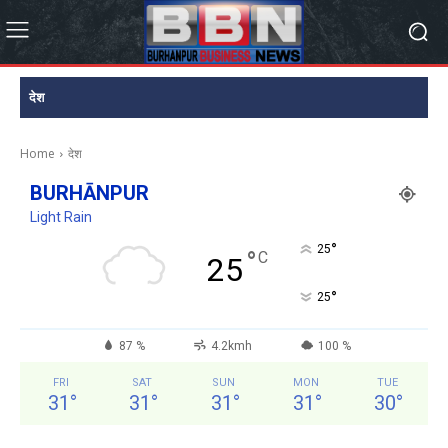
देश
Home
देश
BURHĀNPUR
Light Rain
°
25
°
C
25
°
25
87 %
4.2kmh
100 %
FRI
SAT
SUN
MON
TUE
31
°
31
°
31
°
31
°
30
°