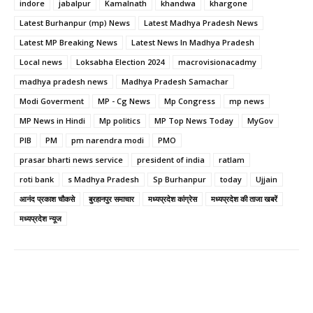
indore
jabalpur
Kamalnath
khandwa
khargone
Latest Burhanpur (mp) News
Latest Madhya Pradesh News
Latest MP Breaking News
Latest News In Madhya Pradesh
Local news
Loksabha Election 2024
macrovisionacadmy
madhya pradesh news
Madhya Pradesh Samachar
Modi Goverment
MP - Cg News
Mp Congress
mp news
MP News in Hindi
Mp politics
MP Top News Today
MyGov
PIB
PM
pm narendra modi
PMO
prasar bharti news service
president of india
ratlam
roti bank
s Madhya Pradesh
Sp Burhanpur
today
Ujjain
आनंद प्रकाश चौकसे
बुरहानपुर समाचार
मध्यप्रदेश कांग्रेस
मध्यप्रदेश की ताजा खबरें
मध्यप्रदेश न्यूज
Facebook
Twitter
Pinterest