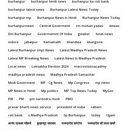
burhanpur
burhanpur hindi news
burhanpur ka roti bank
burhanpur latest news
Burhanpur Latest News Today
burhanpur mp
Burhanpur News in Hindi
Burhanpur News Today
burhanpurnews
Central Goverment
cm mohan yadav
dewas
Dm Burhanpur
Govermemnt Of India
gwalior
hindi news
indore
jabalpur
Kamalnath
khandwa
khargone
Latest Burhanpur (mp) News
Latest Madhya Pradesh News
Latest MP Breaking News
Latest News In Madhya Pradesh
Local news
Loksabha Election 2024
macrovisionacadmy
madhya pradesh news
Madhya Pradesh Samachar
Modi Goverment
MP - Cg News
Mp Congress
mp news
MP News in Hindi
Mp politics
MP Top News Today
MyGov
PIB
PM
pm narendra modi
PMO
prasar bharti news service
president of india
ratlam
roti bank
s Madhya Pradesh
Sp Burhanpur
today
Ujjain
आनंद प्रकाश चौकसे
बुरहानपुर समाचार
मध्यप्रदेश कांग्रेस
मध्यप्रदेश की ताजा खबरें