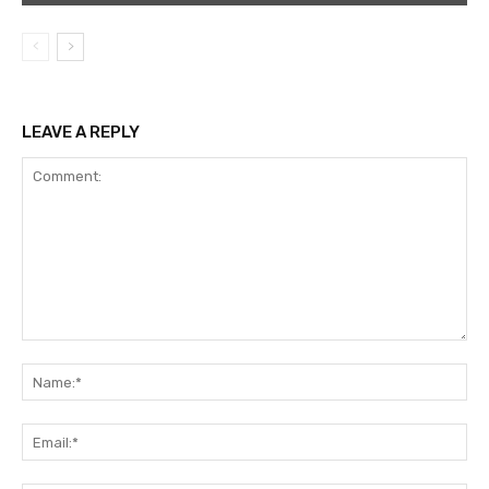
LEAVE A REPLY
Comment:
Na
Ema