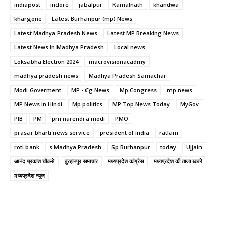
indiapost
indore
jabalpur
Kamalnath
khandwa
khargone
Latest Burhanpur (mp) News
Latest Madhya Pradesh News
Latest MP Breaking News
Latest News In Madhya Pradesh
Local news
Loksabha Election 2024
macrovisionacadmy
madhya pradesh news
Madhya Pradesh Samachar
Modi Goverment
MP - Cg News
Mp Congress
mp news
MP News in Hindi
Mp politics
MP Top News Today
MyGov
PIB
PM
pm narendra modi
PMO
prasar bharti news service
president of india
ratlam
roti bank
s Madhya Pradesh
Sp Burhanpur
today
Ujjain
आनंद प्रकाश चौकसे
बुरहानपुर समाचार
मध्यप्रदेश कांग्रेस
मध्यप्रदेश की ताजा खबरें
मध्यप्रदेश न्यूज
Facebook
Twitter
Pinterest