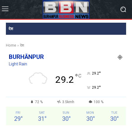
देश
Home
देश
BURHĀNPUR
Light Rain
°
29.2
°
C
29.2
°
29.2
72 %
3.5kmh
100 %
FRI
SAT
SUN
MON
TUE
29
°
31
°
30
°
30
°
30
°