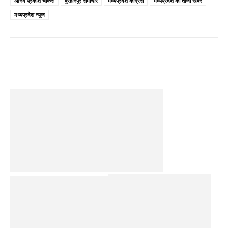
आनंद प्रकाश चौकसे
बुरहानपुर समाचार
मध्यप्रदेश कांग्रेस
मध्यप्रदेश की ताजा खबरें
मध्यप्रदेश न्यूज
Facebook
Twitter
Pinterest