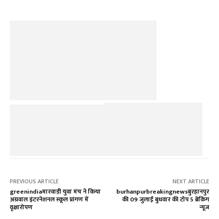
PREVIOUS ARTICLE
NEXT ARTICLE
greenindiaमारवाड़ी युवा मंच ने किया
burhanpurbreakingnewsबुरहानपुर
अग्रवाल इंटरनेशनल स्कूल प्रांगण में
की 09 जुलाई बुधवार की टॉप 5 ब्रेकिंग
वृक्षारोपण
न्यूज