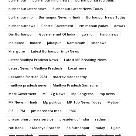
burhanpur
burhanpur hindi news
burhanpur ka roti bank
burhanpur latest news
Burhanpur Latest News Today
burhanpur mp
Burhanpur News in Hindi
Burhanpur News Today
burhanpurnews
Central Goverment
cm mohan yadav
dewas
Dm Burhanpur
Govermemnt Of India
gwalior
hindi news
indiapost
indore
jabalpur
Kamalnath
khandwa
khargone
Latest Burhanpur (mp) News
Latest Madhya Pradesh News
Latest MP Breaking News
Latest News In Madhya Pradesh
Local news
Loksabha Election 2024
macrovisionacadmy
madhya pradesh news
Madhya Pradesh Samachar
Modi Goverment
MP - Cg News
Mp Congress
mp news
MP News in Hindi
Mp politics
MP Top News Today
MyGov
PIB
PM
pm narendra modi
PMO
prasar bharti news service
president of india
ratlam
roti bank
s Madhya Pradesh
Sp Burhanpur
today
Ujjain