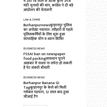
में उठी 14 साल से अटके कृषि उपज
मंडी चुनावों की मांग, कांग्रेस ने दी बड़े
आंदोलन की चेतावनी
LAW & CRIME
Burhanpurnewsबुरहानपुर पुलिस
का अनोखा नवाचार: त्यौहारों से पहले
पुलिसकर्मियों के लिए शुरू हुआ
साप्ताहिक योग व ध्यान शिविर
BUSINESS NEWS
FSSAI ban on newspaper
food packingसावधान पूराने
अखबार में नाश्ता ना लपेटा हो सकती
है पेट संबंधी बीमारी
BUSINESS NEWS
Burhanpur Banana GI
Tagबुरहानपुर के केले को मिली
ग्लोबल पहचान, 12 साल बाद हुआ
जीआई टैग