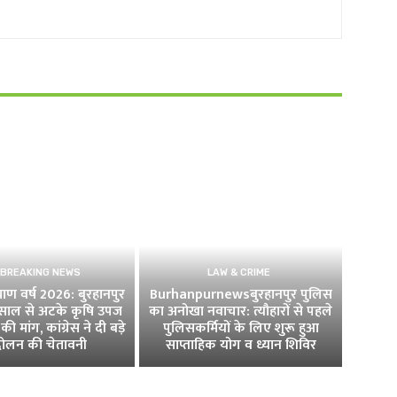
 BREAKING NEWS
LAW & CRIME
ण वर्ष 2026: बुरहानपुर
Burhanpurnewsबुरहानपुर पुलिस
4 साल से अटके कृषि उपज
का अनोखा नवाचार: त्यौहारों से पहले
की मांग, कांग्रेस ने दी बड़े
पुलिसकर्मियों के लिए शुरू हुआ
ोलन की चेतावनी
साप्ताहिक योग व ध्यान शिविर