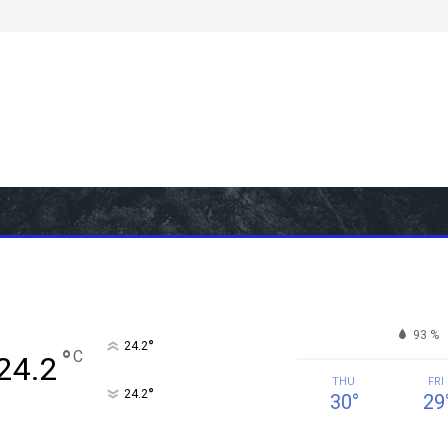
93 %
°
24.2
°
C
24.2
THU
FRI
°
24.2
30
°
29