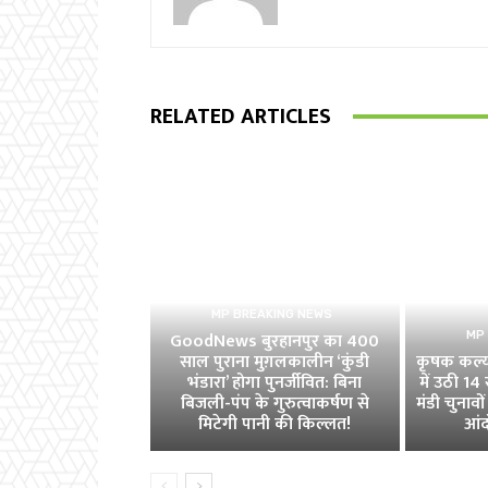
RELATED ARTICLES
MP BREAKING NEWS
GoodNews बुरहानपुर का 400
MP
साल पुराना मुग़लकालीन ‘कुंडी
कृषक कल्या
भंडारा’ होगा पुनर्जीवित: बिना
में उठी 1
बिजली-पंप के गुरुत्वाकर्षण से
मंडी चुनावों 
मिटेगी पानी की किल्लत!
आंद