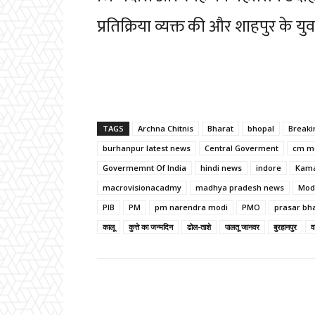
प्रतिक्रिया व्यक्त की और शाहपुर के
TAGS
Archna Chitnis
Bharat
bhopal
Break
burhanpur latest news
Central Goverment
cm m
Govermemnt Of India
hindi news
indore
Kama
macrovisionacadmy
madhya pradesh news
Mod
PIB
PM
pm narendra modi
PMO
prasar bha
कालू
कुत्ते का जन्मदिन
ढोल-ताशे
पालतू जानवर
बुरहानपुर
व
Facebook
Share