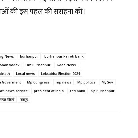
 युवाओं की इस पहल की सराहना की।
ing News
burhanpur
burhanpur ka roti bank
ohan yadav
Dm Burhanpur
Good News :
lnath
Local news
Loksabha Election 2024
i Goverment
Mp Congress
mp news
Mp politics
MyGov
rti news service
president of india
roti bank
Sp Burhanpur
ायरल वीडियो
शाहपुर
Twitter
Pinterest
WhatsApp