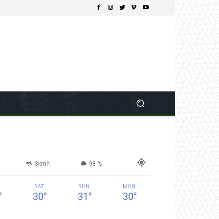
3kmh
98 %
SAT
SUN
MON
°
30
°
31
°
30
°