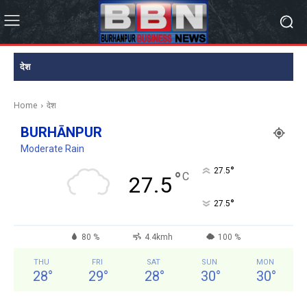
देश
Home
देश
BURHĀNPUR
Moderate Rain
°
27.5
°
C
27.5
°
27.5
80 %
4.4kmh
100 %
THU
FRI
SAT
SUN
MON
28
°
29
°
28
°
30
°
30
°