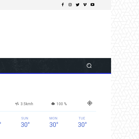
3.5kmh
100 %
SUN
MON
TUE
°
30
°
30
°
30
°