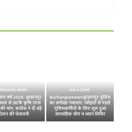
 BREAKING NEWS
LAW & CRIME
ण वर्ष 2026: बुरहानपुर
Burhanpurnewsबुरहानपुर पुलिस
4 साल से अटके कृषि उपज
का अनोखा नवाचार: त्यौहारों से पहले
की मांग, कांग्रेस ने दी बड़े
पुलिसकर्मियों के लिए शुरू हुआ
ोलन की चेतावनी
साप्ताहिक योग व ध्यान शिविर