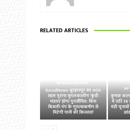
RELATED ARTICLES
MP BREAKING NEWS
GoodNews बुरहानपुर का 400
MP
साल पुराना मुग़लकालीन ‘कुंडी
कृषक कल्या
भंडारा’ होगा पुनर्जीवित: बिना
में उठी 1
बिजली-पंप के गुरुत्वाकर्षण से
मंडी चुनावों 
मिटेगी पानी की किल्लत!
आंद