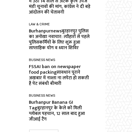
में उठी 14 साल से अटके कृषि उपज
मंडी चुनावों की मांग, कांग्रेस ने दी बड़े
आंदोलन की चेतावनी
LAW & CRIME
Burhanpurnewsबुरहानपुर पुलिस
का अनोखा नवाचार: त्यौहारों से पहले
पुलिसकर्मियों के लिए शुरू हुआ
साप्ताहिक योग व ध्यान शिविर
BUSINESS NEWS
FSSAI ban on newspaper
food packingसावधान पूराने
अखबार में नाश्ता ना लपेटा हो सकती
है पेट संबंधी बीमारी
BUSINESS NEWS
Burhanpur Banana GI
Tagबुरहानपुर के केले को मिली
ग्लोबल पहचान, 12 साल बाद हुआ
जीआई टैग