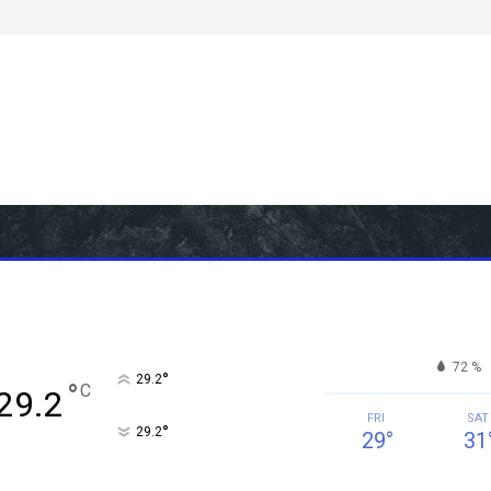
72 %
°
29.2
°
C
29.2
FRI
SAT
°
29.2
29
°
31