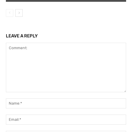
LEAVE A REPLY
Comment:
Na
Ema