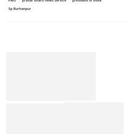
PMO
prasar bharti news service
president of india
Sp Burhanpur
Facebook
Twitter
Pinterest