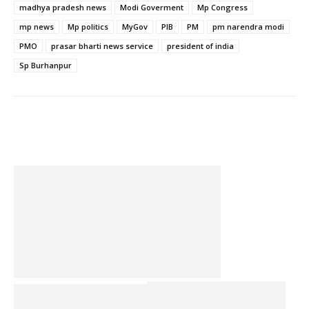
madhya pradesh news
Modi Goverment
Mp Congress
mp news
Mp politics
MyGov
PIB
PM
pm narendra modi
PMO
prasar bharti news service
president of india
Sp Burhanpur
Facebook
Twitter
Pinterest