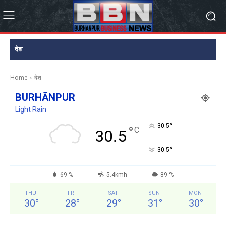
देश
Home
देश
BURHĀNPUR
Light Rain
°
30.5
°
C
30.5
°
30.5
69 %
5.4kmh
89 %
THU
FRI
SAT
SUN
MON
30
°
28
°
29
°
31
°
30
°