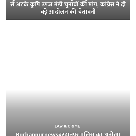
से अटके कृषि उपज मंडी चुनावों की मांग, कांग्रेस ने दी
बड़े आंदोलन की चेतावनी
LAW & CRIME
Burhanpurnewsबुरहानपुर पुलिस का अनोखा