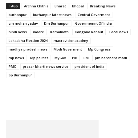
TAGS
Archna Chitnis
Bharat
bhopal
Breaking News
burhanpur
burhanpur latest news
Central Goverment
cm mohan yadav
Dm Burhanpur
Govermemnt Of India
hindi news
indore
Kamalnath
Kangana Ranaut
Local news
Loksabha Election 2024
macrovisionacadmy
madhya pradesh news
Modi Goverment
Mp Congress
mp news
Mp politics
MyGov
PIB
PM
pm narendra modi
PMO
prasar bharti news service
president of india
Sp Burhanpur
Facebook
Twitter
Pinterest