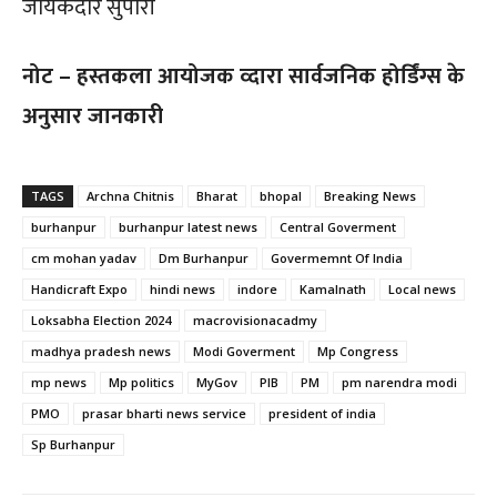
जायकेदार सुपारी
नोट – हस्तकला आयोजक व्दारा सार्वजनिक होर्डिंग्स के
अनुसार जानकारी
TAGS
Archna Chitnis
Bharat
bhopal
Breaking News
burhanpur
burhanpur latest news
Central Goverment
cm mohan yadav
Dm Burhanpur
Govermemnt Of India
Handicraft Expo
hindi news
indore
Kamalnath
Local news
Loksabha Election 2024
macrovisionacadmy
madhya pradesh news
Modi Goverment
Mp Congress
mp news
Mp politics
MyGov
PIB
PM
pm narendra modi
PMO
prasar bharti news service
president of india
Sp Burhanpur