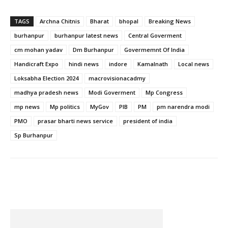
TAGS
Archna Chitnis
Bharat
bhopal
Breaking News
burhanpur
burhanpur latest news
Central Goverment
cm mohan yadav
Dm Burhanpur
Govermemnt Of India
Handicraft Expo
hindi news
indore
Kamalnath
Local news
Loksabha Election 2024
macrovisionacadmy
madhya pradesh news
Modi Goverment
Mp Congress
mp news
Mp politics
MyGov
PIB
PM
pm narendra modi
PMO
prasar bharti news service
president of india
Sp Burhanpur
Facebook
Twitter
Pinterest