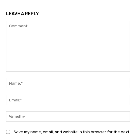
LEAVE A REPLY
Comment:
Na
Ema
Web
Save my name, email, and website in this browser for the next