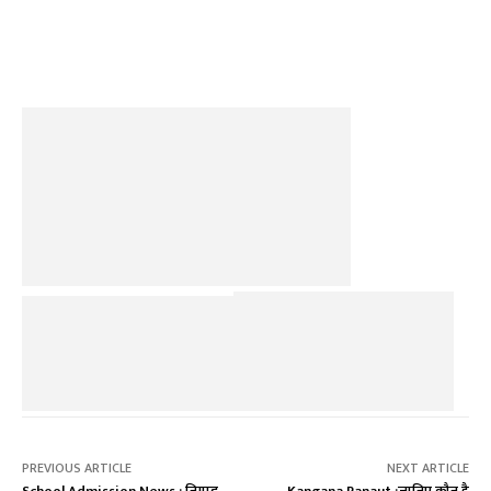
Facebook
Twitter
Pinterest
PREVIOUS ARTICLE
NEXT ARTICLE
School Admission News : निमाड
Kangana Ranaut :जानिए कौन है