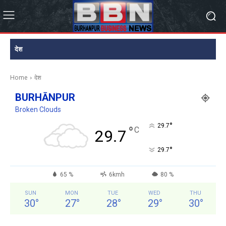
देश
Home
देश
BURHĀNPUR
Broken Clouds
°
29.7
°
C
29.7
°
29.7
65 %
6kmh
80 %
SUN
MON
TUE
WED
THU
30
°
27
°
28
°
29
°
30
°