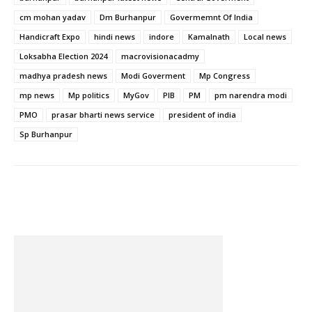
cm mohan yadav
Dm Burhanpur
Govermemnt Of India
Handicraft Expo
hindi news
indore
Kamalnath
Local news
Loksabha Election 2024
macrovisionacadmy
madhya pradesh news
Modi Goverment
Mp Congress
mp news
Mp politics
MyGov
PIB
PM
pm narendra modi
PMO
prasar bharti news service
president of india
Sp Burhanpur
Facebook
Twitter
Pinterest