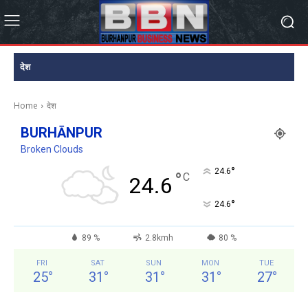
देश
Home
देश
BURHĀNPUR
Broken Clouds
°
24.6
°
C
24.6
°
24.6
89 %
2.8kmh
80 %
FRI
SAT
SUN
MON
TUE
25
°
31
°
31
°
31
°
27
°