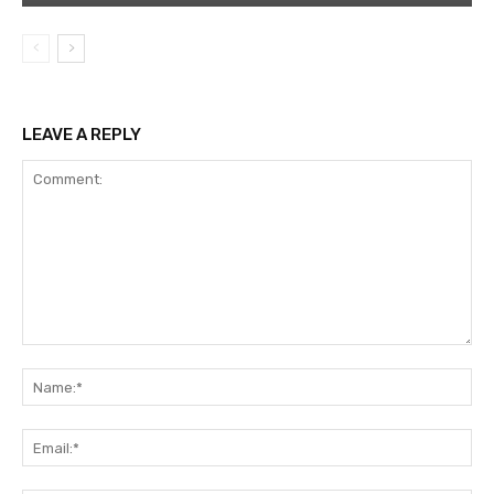
LEAVE A REPLY
Comment:
Na
Ema