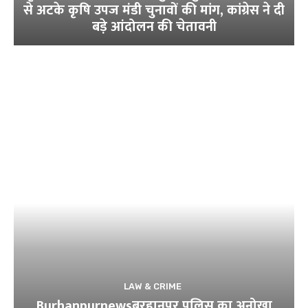
से अटके कृषि उपज मंडी चुनावों की मांग, कांग्रेस ने दी
बड़े आंदोलन की चेतावनी
LAW & CRIME
Burhanpurnewsबुरहानपुर पुलिस का अनोखा