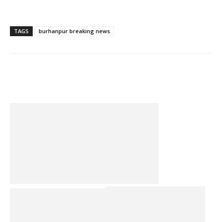
TAGS
burhanpur breaking news
Facebook
Twitter
Pinterest