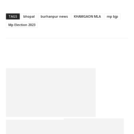
TAGS
bhopal
burhanpur news
KHAMGAON MLA
mp bjp
Mp Election 2023
Facebook
Twitter
Pinterest