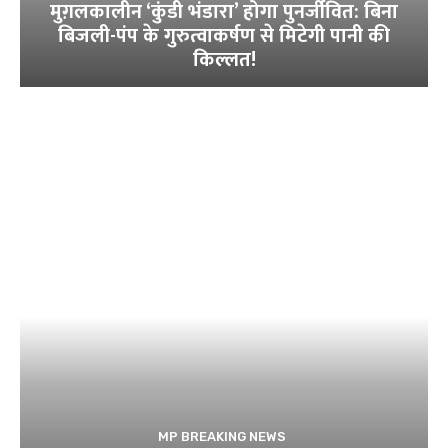
मुग़लकालीन ‘कुंडी भंडारा’ होगा पुनर्जीवित: बिना
बिजली-पंप के गुरुत्वाकर्षण से मिटेगी पानी की
किल्लत!
MP BREAKING NEWS