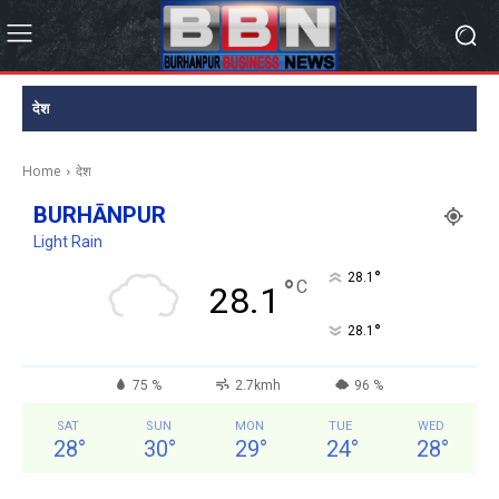
देश
Home
देश
BURHĀNPUR
Light Rain
°
28.1
°
C
28.1
°
28.1
75 %
2.7kmh
96 %
SAT
SUN
MON
TUE
WED
28
°
30
°
29
°
24
°
28
°